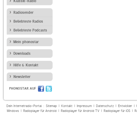
Klassik-Radio
Radiosender
Beliebteste Radios
Beliebteste Podcasts
Mein phonostar
Downloads
Hilfe & Kontakt
Newsletter
PHONOSTAR AUF
Dein Internetradio-Portal :
Sitemap
|
Kontakt
|
Impressum
|
Datenschutz
|
Entwickler
|
Windows
|
Radioplayer für Android
|
Radioplayer für Android TV
|
Radioplayer für iOS
|
R