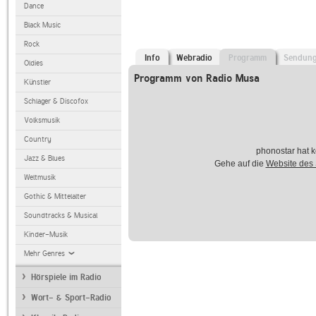
Dance
Black Music
Rock
Info
Webradio
Programm
Sendun
Oldies
Programm von Radio Musa
Künstler
Schlager & Discofox
Volksmusik
Country
phonostar hat k
Jazz & Blues
Gehe auf die
Website des
Weltmusik
Gothic & Mittelalter
Soundtracks & Musical
Kinder-Musik
Mehr Genres
Hörspiele im Radio
Wort- & Sport-Radio