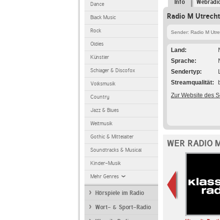
Info
Webradi
Dance
Radio M Utrecht
Black Music
Rock
Sender: Radio M Utre
Oldies
Land
Künstler
Sprache
Schlager & Discofox
Sendertyp
Streamqualität
Volksmusik
Zur Website des 
Country
Jazz & Blues
Weltmusik
Gothic & Mittelalter
WER RADIO 
Soundtracks & Musical
Kinder-Musik
Mehr Genres
Hörspiele im Radio
Wort- & Sport-Radio