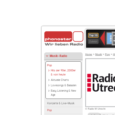
8
Deuts
Top 10
9
Zuletzt
O
A
Home
>
Musik
>
Pop
>
H
Musik-Radio
Pop
Hits der 90er, 2000er
& von heute
Aktuelle Charts
Lovesongs & Balladen
Easy Listening & New
Age
Konzerte & Live-Musik
© Radio M Utrecht
Pop