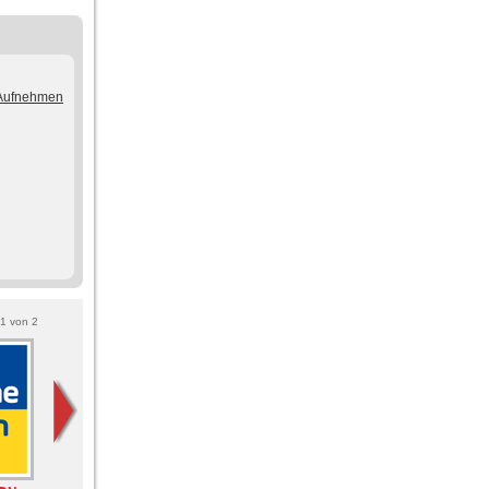
/Aufnehmen
1
von
2