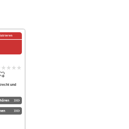
istrieren
trecht und
nhören
men