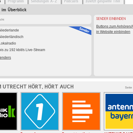
o
Programm
Sendungen A-Z
Podcasts
zuletzt gespielte Titel
 im Überblick
SENDER EINBINDEN
cht
Buttons zum Anhören
Niederlande
in Website einbinden
Niederländisch
Lokalradio
bis zu 192 kbit/s Live-Stream
Senders
M UTRECHT HÖRT, HÖRT AUCH
Seite