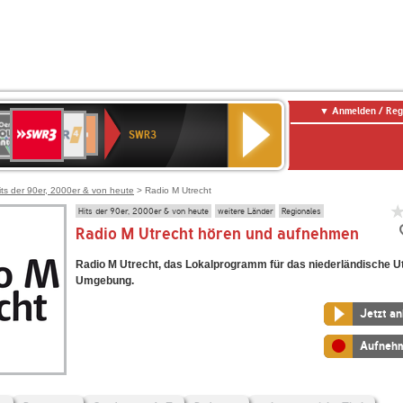
Anmelden / Reg
SWR3
0er
WDR
chlandfunk
SWR1
Deutschlandfunk
NDR
SWR3
0er
4
Baden-
Kultur
2
LDIE
Württemberg
NTENNE
its der 90er, 2000er & von heute
> Radio M Utrecht
Hits der 90er, 2000er & von heute
weitere Länder
Regionales
Radio M Utrecht hören und aufnehmen
Radio M Utrecht, das Lokalprogramm für das niederländische U
Umgebung.
Jetzt a
Aufneh