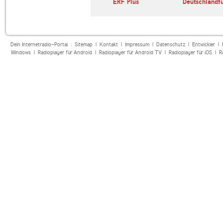
ERF Plus
Deutschlandf
Dein Internetradio-Portal :
Sitemap
|
Kontakt
|
Impressum
|
Datenschutz
|
Entwickler
|
Windows
|
Radioplayer für Android
|
Radioplayer für Android TV
|
Radioplayer für iOS
|
R