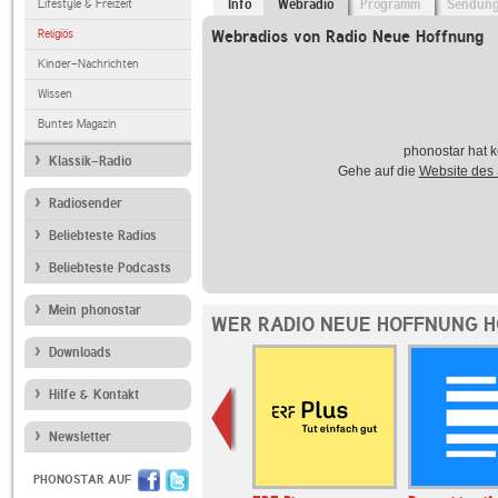
Lifestyle & Freizeit
Info
Webradio
Programm
Sendun
Religiös
Webradios von Radio Neue Hoffnung
Kinder-Nachrichten
Wissen
Buntes Magazin
phonostar hat k
Klassik-Radio
Gehe auf die
Website des
Radiosender
Beliebteste Radios
Beliebteste Podcasts
Mein phonostar
WER RADIO NEUE HOFFNUNG H
Downloads
Hilfe & Kontakt
Newsletter
PHONOSTAR AUF