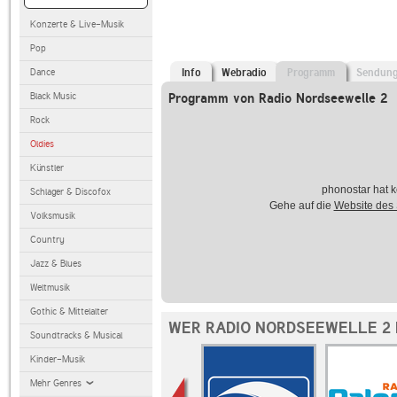
Konzerte & Live-Musik
Pop
Dance
Info
Webradio
Programm
Sendun
Black Music
Programm von Radio Nordseewelle 2
Rock
Oldies
Künstler
phonostar hat k
Schlager & Discofox
Gehe auf die
Website des
Volksmusik
Country
Jazz & Blues
Weltmusik
Gothic & Mittelalter
WER RADIO NORDSEEWELLE 2 
Soundtracks & Musical
Kinder-Musik
Mehr Genres