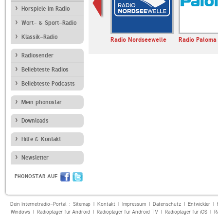
Hörspiele im Radio
Wort- & Sport-Radio
Klassik-Radio
lantica AM
Radio Noordzee
Radio Nordseewelle
Radio Paloma
Radiosender
Beliebteste Radios
Beliebteste Podcasts
Mein phonostar
Downloads
Hilfe & Kontakt
Newsletter
PHONOSTAR AUF
Dein Internetradio-Portal :
Sitemap
|
Kontakt
|
Impressum
|
Datenschutz
|
Entwickler
|
Windows
|
Radioplayer für Android
|
Radioplayer für Android TV
|
Radioplayer für iOS
|
R