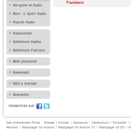
Flashback
Hörspiele im Radio
Wort- & Sport-Radio
Klassik-Radio
Radiosender
Beliebteste Radios
Beliebteste Podcasts
Mein phonostar
Downloads
Hilfe & Kontakt
Newsletter
PHONOSTAR AUF
Dein Internetradio-Portal :
Sitemap
|
Kontakt
|
Impressum
|
Datenschutz
|
Entwickler
|
Windows
|
Radioplayer für Android
|
Radioplayer für Android TV
|
Radioplayer für iOS
|
R