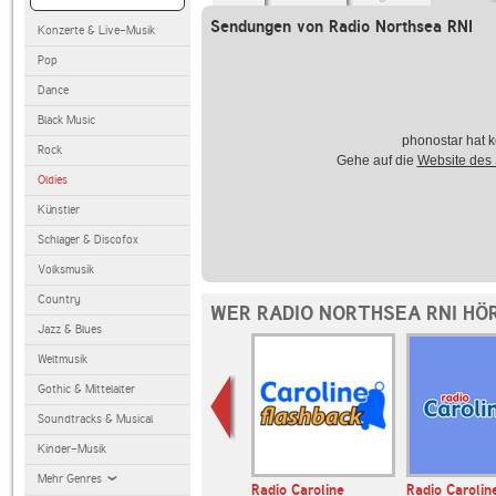
Sendungen von Radio Northsea RNI
Konzerte & Live-Musik
Pop
Dance
Black Music
phonostar hat k
Rock
Gehe auf die
Website des
Oldies
Künstler
Schlager & Discofox
Volksmusik
Country
WER RADIO NORTHSEA RNI HÖ
Jazz & Blues
Weltmusik
Gothic & Mittelalter
Soundtracks & Musical
Kinder-Musik
Mehr Genres
E BAYERN
Bayern 1
Radio Caroline
Radio Carolin