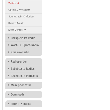
Weltmusik
Gothic & Mittelalter
Soundtracks & Musical
Kinder-Musik
Mehr Genres
Hörspiele im Radio
Wort- & Sport-Radio
Klassik-Radio
Radiosender
Beliebteste Radios
Beliebteste Podcasts
Mein phonostar
Downloads
Hilfe & Kontakt