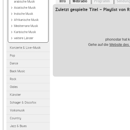
Info
Webradio
Programm
Sendun
arabische Musik
Asiatische Musik
Zuletzt gespielte Titel - Playlist von
Indische Musik
Afrikanische Musik
Mediterrane Musik
Karibische Musik
weitere Länder
phonostar hat k
Gehe auf die
Website des
Konzerte & Live-Musik
Pop
Dance
Black Music
Rock
Oldies
Künstler
Schlager & Discofox
Volksmusik
Country
Jazz & Blues