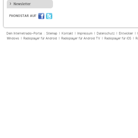
Newsletter
PHONOSTAR AUF
Dein Internetradio-Portal :
Sitemap
|
Kontakt
|
Impressum
|
Datenschutz
|
Entwickler
|
Windows
|
Radioplayer für Android
|
Radioplayer für Android TV
|
Radioplayer für iOS
|
R