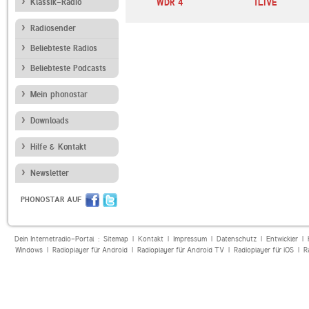
IO FFH
Klassik-Radio
Antenne
WDR 4
1LIVE
Niedersachsen
Radiosender
Beliebteste Radios
Beliebteste Podcasts
Mein phonostar
Downloads
Hilfe & Kontakt
Newsletter
PHONOSTAR AUF
Dein Internetradio-Portal :
Sitemap
|
Kontakt
|
Impressum
|
Datenschutz
|
Entwickler
|
Windows
|
Radioplayer für Android
|
Radioplayer für Android TV
|
Radioplayer für iOS
|
R