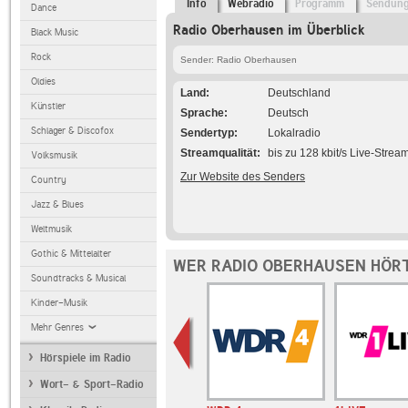
Info
Webradio
Programm
Sendun
Dance
Radio Oberhausen im Überblick
Black Music
Rock
Sender: Radio Oberhausen
Oldies
Land
Deutschland
Künstler
Sprache
Deutsch
Schlager & Discofox
Sendertyp
Lokalradio
Streamqualität
bis zu 128 kbit/s Live-Strea
Volksmusik
Zur Website des Senders
Country
Jazz & Blues
Weltmusik
Gothic & Mittelalter
WER RADIO OBERHAUSEN HÖRT
Soundtracks & Musical
Kinder-Musik
Mehr Genres
Hörspiele im Radio
Wort- & Sport-Radio