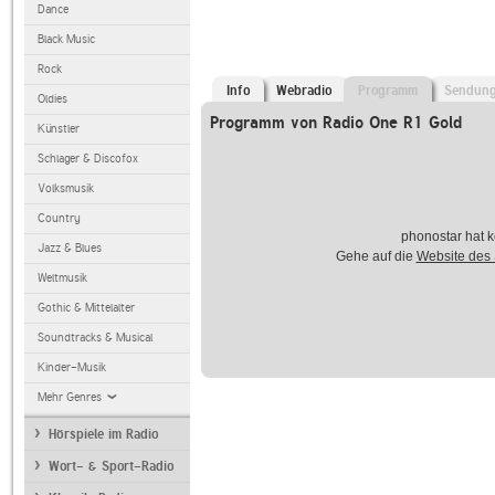
Dance
Black Music
Rock
Info
Webradio
Programm
Sendun
Oldies
Programm von Radio One R1 Gold
Künstler
Schlager & Discofox
Volksmusik
Country
phonostar hat k
Jazz & Blues
Gehe auf die
Website des
Weltmusik
Gothic & Mittelalter
Soundtracks & Musical
Kinder-Musik
Mehr Genres
Hörspiele im Radio
Wort- & Sport-Radio