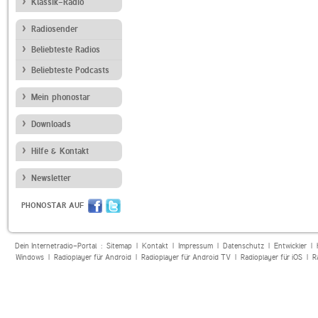
Klassik-Radio
Radiosender
Beliebteste Radios
Beliebteste Podcasts
Mein phonostar
Downloads
Hilfe & Kontakt
Newsletter
PHONOSTAR AUF
Dein Internetradio-Portal :
Sitemap
|
Kontakt
|
Impressum
|
Datenschutz
|
Entwickler
|
Windows
|
Radioplayer für Android
|
Radioplayer für Android TV
|
Radioplayer für iOS
|
R