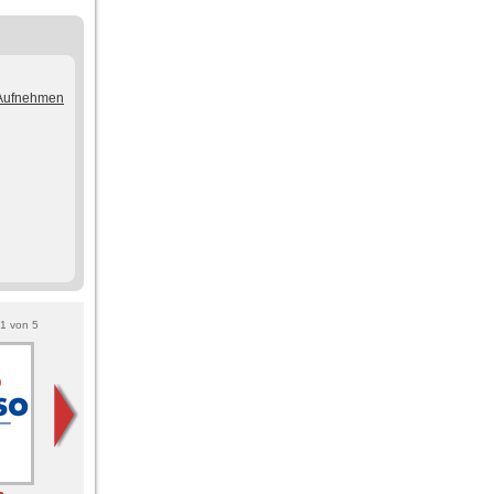
/Aufnehmen
1
von
5