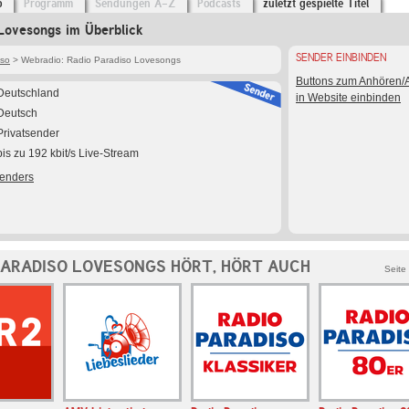
o
Programm
Sendungen A-Z
Podcasts
zuletzt gespielte Titel
Lovesongs im Überblick
SENDER EINBINDEN
iso
> Webradio: Radio Paradiso Lovesongs
Buttons zum Anhören
Deutschland
in Website einbinden
Deutsch
Privatsender
bis zu 192 kbit/s Live-Stream
Senders
PARADISO LOVESONGS HÖRT, HÖRT AUCH
Seite