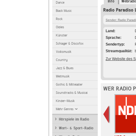
Info
Webradi
Dance
Radio Paradiso 
Black Music
Rock
Sender: Radio Parad
Oldies
Land
Künstler
Sprache
Schlager & Discofox
Sendertyp
Streamqualität
Volksmusik
Zur Website des 
Country
Jazz & Blues
Weltmusik
Gothic & Mittelalter
WER RADIO 
Soundtracks & Musical
Kinder-Musik
Mehr Genres
Hörspiele im Radio
Wort- & Sport-Radio