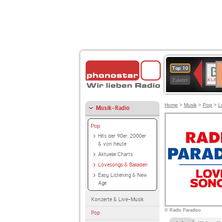
D
BR-
Top 10
Ku
KLAS
Zuletzt
Home
>
Musik
>
Pop
>
L
Musik-Radio
Pop
Hits der 90er, 2000er
& von heute
Aktuelle Charts
Lovesongs & Balladen
Easy Listening & New
Age
Konzerte & Live-Musik
© Radio Paradiso
Pop