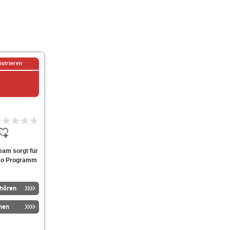
istrieren
eam sorgt für
iso Programm
nhören
men