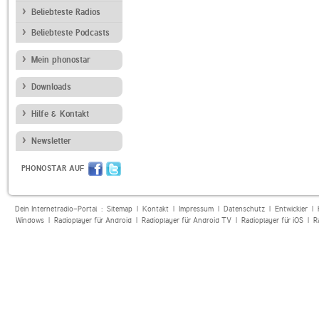
Beliebteste Radios
Beliebteste Podcasts
Mein phonostar
Downloads
Hilfe & Kontakt
Newsletter
PHONOSTAR AUF
Dein Internetradio-Portal :
Sitemap
|
Kontakt
|
Impressum
|
Datenschutz
|
Entwickler
|
Windows
|
Radioplayer für Android
|
Radioplayer für Android TV
|
Radioplayer für iOS
|
R