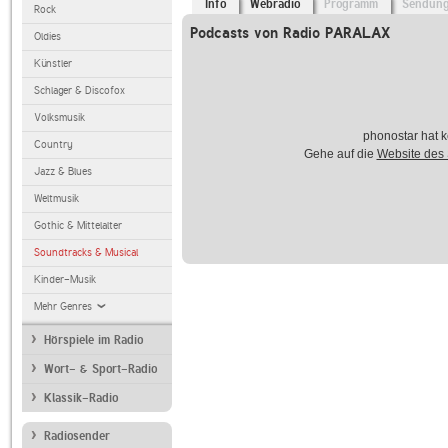
Info
Webradio
Programm
Sendun
Rock
Podcasts von Radio PARALAX
Oldies
Künstler
Schlager & Discofox
Volksmusik
phonostar hat k
Country
Gehe auf die
Website des
Jazz & Blues
Weltmusik
Gothic & Mittelalter
Soundtracks & Musical
Kinder-Musik
Mehr Genres
Hörspiele im Radio
Wort- & Sport-Radio
Klassik-Radio
Radiosender