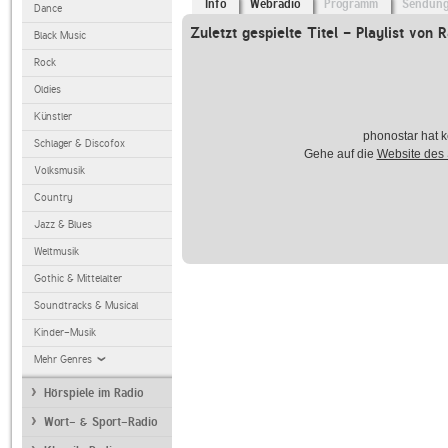
Info
Webradio
Programm
Sendun
Dance
Zuletzt gespielte Titel - Playlist von 
Black Music
Rock
Oldies
Künstler
phonostar hat k
Schlager & Discofox
Gehe auf die
Website des
Volksmusik
Country
Jazz & Blues
Weltmusik
Gothic & Mittelalter
Soundtracks & Musical
Kinder-Musik
Mehr Genres
Hörspiele im Radio
Wort- & Sport-Radio