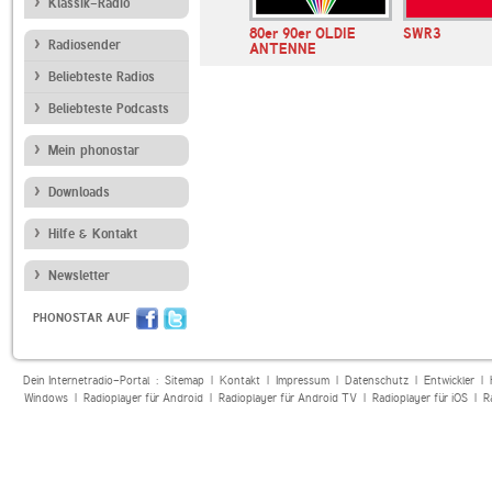
Klassik-Radio
R.SA
80er 90er OLDIE
SWR3
Radiosender
ANTENNE
Beliebteste Radios
Beliebteste Podcasts
Mein phonostar
Downloads
Hilfe & Kontakt
Newsletter
PHONOSTAR AUF
Dein Internetradio-Portal :
Sitemap
|
Kontakt
|
Impressum
|
Datenschutz
|
Entwickler
|
Windows
|
Radioplayer für Android
|
Radioplayer für Android TV
|
Radioplayer für iOS
|
R