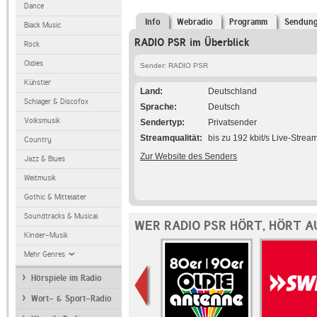
Dance
Info
Webradio
Programm
Sendun
Black Music
RADIO PSR im Überblick
Rock
Oldies
Sender: RADIO PSR
Künstler
Land
Deutschland
Schlager & Discofox
Sprache
Deutsch
Volksmusik
Sendertyp
Privatsender
Streamqualität
bis zu 192 kbit/s Live-Strea
Country
Zur Website des Senders
Jazz & Blues
Weltmusik
Gothic & Mittelalter
Soundtracks & Musical
WER RADIO PSR HÖRT, HÖRT 
Kinder-Musik
Mehr Genres
Hörspiele im Radio
Wort- & Sport-Radio