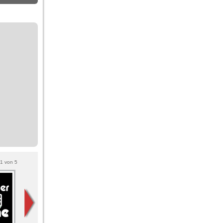
1
von
5