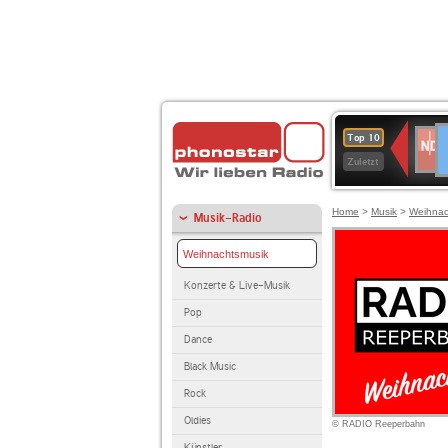
D
NDR
Top 10
2
Zuletzt
Home
>
Musik
>
Weihnac
Musik-Radio
Weihnachtsmusik
Konzerte & Live-Musik
Pop
Dance
Black Music
Rock
Oldies
© RADIO Reeperbahn
Künstler