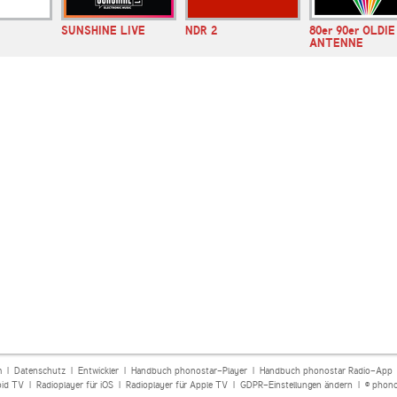
SUNSHINE LIVE
NDR 2
80er 90er OLDIE
ANTENNE
m
|
Datenschutz
|
Entwickler
|
Handbuch phonostar-Player
|
Handbuch phonostar Radio-App
oid TV
|
Radioplayer für iOS
|
Radioplayer für Apple TV
|
GDPR-Einstellungen ändern
| © phono