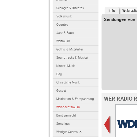
Schlager & Discofox
Info
Webradi
Volksmusik
Sendungen von 
Country
Jazz & Blues
Weltmusik
Gothic & Mittelalter
Soundtracks & Musical
Kinder-Musik
Gay
Christliche Musik
Gospel
WER RADIO 
Meditation & Entspannung
Weihnachtsmusik
Bunt gemischt
Sonstiges
Weniger Genres