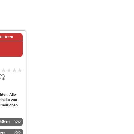
istrieren
ten. Alle
nhalte von
ormationen
nhören
men