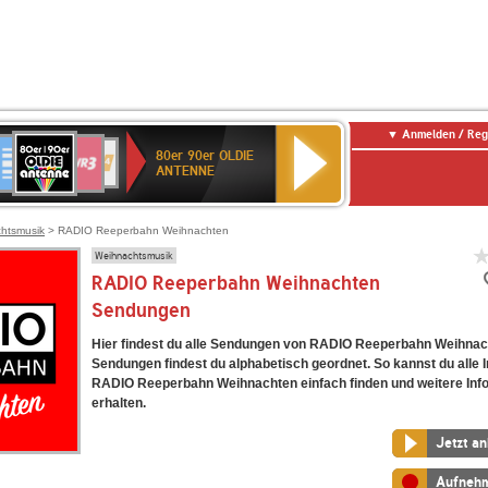
Anmelden / Reg
80er
eutschlandfunk
SWR3
WDR
SWR
80er 90er OLDIE
90er
4
Kultur
ANTENNE
OLDIE
ANTENNE
htsmusik
> RADIO Reeperbahn Weihnachten
Weihnachtsmusik
RADIO Reeperbahn Weihnachten
Sendungen
Hier findest du alle Sendungen von RADIO Reeperbahn Weihnach
Sendungen findest du alphabetisch geordnet. So kannst du alle I
RADIO Reeperbahn Weihnachten einfach finden und weitere Inf
erhalten.
Jetzt a
Aufneh