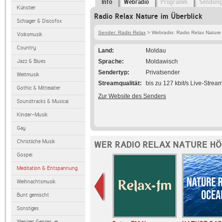
Info
Webradio
Programm
Sendun
Künstler
Radio Relax Nature im Überblick
Schlager & Discofox
Sender: Radio Relax
> Webradio: Radio Relax Nature
Volksmusik
Country
Land
Moldau
Jazz & Blues
Sprache
Moldawisch
Sendertyp
Privatsender
Weltmusik
Streamqualität
bis zu 127 kbit/s Live-Strea
Gothic & Mittelalter
Zur Website des Senders
Soundtracks & Musical
Kinder-Musik
Gay
Christliche Musik
WER RADIO RELAX NATURE HÖ
Gospel
Meditation & Entspannung
Weihnachtsmusik
Bunt gemischt
Sonstiges
Weniger Genres