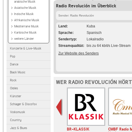
arabische Musik
Radio Revolución im Überblick
Asiatische Musik
Indische Musik
Sender: Radio Revolución
Afrikanische Musik
Land
Kuba
Mediterrane Musik
Karibische Musik
Sprache
Spanisch
weitere Länder
Sendertyp
Lokalradio
Streamqualität
bis zu 64 kbit/s Live-Stream
Konzerte & Live-Musik
Zur Website des Senders
Pop
Dance
Black Music
Rock
WER RADIO REVOLUCIÓN HÖRT
Oldies
Künstler
Schlager & Discofox
Volksmusik
Country
Jazz & Blues
BR-KLASSIK
CMBF Radio M