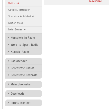
Nacional
Weltmusik
Gothic & Mittelalter
Soundtracks & Musical
Kinder-Musik
Mehr Genres
Hörspiele im Radio
Wort- & Sport-Radio
Klassik-Radio
Radiosender
Beliebteste Radios
Beliebteste Podcasts
Mein phonostar
Downloads
Hilfe & Kontakt