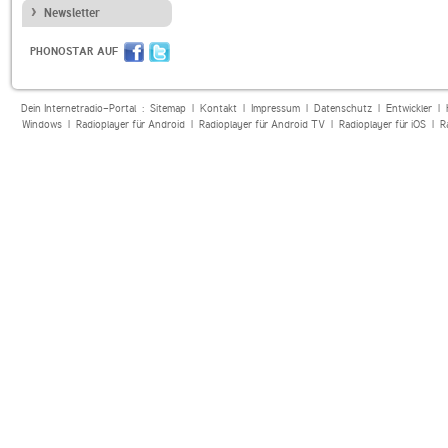
Newsletter
PHONOSTAR AUF
Dein Internetradio-Portal :
Sitemap
|
Kontakt
|
Impressum
|
Datenschutz
|
Entwickler
|
Windows
|
Radioplayer für Android
|
Radioplayer für Android TV
|
Radioplayer für iOS
|
R