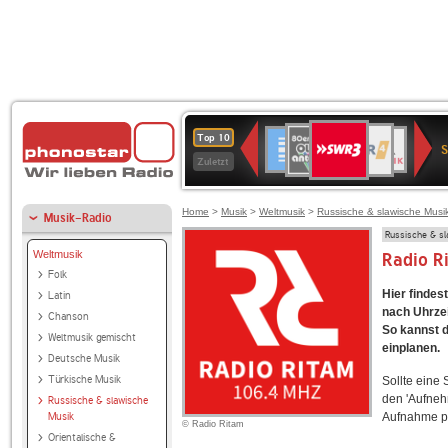
SWR3
80er
WDR
Deutschlandfunk
NDR
BR-
SWR
Top 10
90er
4
2
KLASSIK
Kultur
Zuletzt
OLDIE
ANTENNE
Home
>
Musik
>
Weltmusik
>
Russische & slawische Musi
Musik-Radio
Russische & s
Weltmusik
Radio R
Folk
Hier findes
Latin
nach Uhrzei
Chanson
So kannst d
Weltmusik gemischt
einplanen.
Deutsche Musik
Türkische Musik
Sollte eine
den 'Aufneh
Russische & slawische
Musik
Aufnahme p
© Radio Ritam
Orientalische &