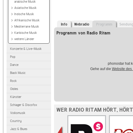
arabische Musik
Asiatische Musik
Indische Musik
Afrikanische Musik
Info
Webradio
Programm
Sendun
Mediterrane Musik
Programm von Radio Ritam
Karibische Musik
weitere Länder
Konzerte & Live-Musik
Pop
phonostar hat k
Dance
Gehe auf die
Website des
Black Music
Rock
Oldies
Künstler
Schlager & Discofox
WER RADIO RITAM HÖRT, HÖR
Volksmusik
Country
Jazz & Blues