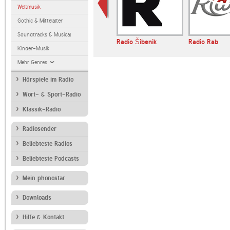
Weltmusik
Gothic & Mittelalter
Soundtracks & Musical
irinus
Radio Slon
Radio Šibenik
Radio Rab
Kinder-Musik
Mehr Genres
Hörspiele im Radio
Wort- & Sport-Radio
Klassik-Radio
Radiosender
Beliebteste Radios
Beliebteste Podcasts
Mein phonostar
Downloads
Hilfe & Kontakt