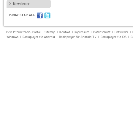
Newsletter
PHONOSTAR AUF
Dein Internetradio-Portal :
Sitemap
|
Kontakt
|
Impressum
|
Datenschutz
|
Entwickler
|
Windows
|
Radioplayer für Android
|
Radioplayer für Android TV
|
Radioplayer für iOS
|
R