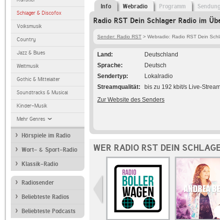
Info
Webradio
Programm
Sendun
Schlager & Discofox
Radio RST Dein Schlager Radio im Übe
Volksmusik
Sender: Radio RST
> Webradio: Radio RST Dein Schl
Country
Jazz & Blues
Land
Deutschland
Sprache
Deutsch
Weltmusik
Sendertyp
Lokalradio
Gothic & Mittelalter
Streamqualität
bis zu 192 kbit/s Live-Strea
Soundtracks & Musical
Zur Website des Senders
Kinder-Musik
Mehr Genres
Hörspiele im Radio
WER RADIO RST DEIN SCHLAGE
Wort- & Sport-Radio
Klassik-Radio
Radiosender
Beliebteste Radios
Beliebteste Podcasts