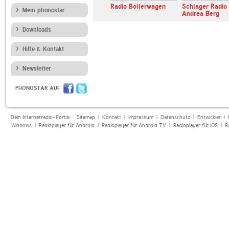
Radio Bollerwagen
Schlager Radio
Mein phonostar
Andrea Berg
Downloads
Hilfe & Kontakt
Newsletter
PHONOSTAR AUF
Dein Internetradio-Portal :
Sitemap
|
Kontakt
|
Impressum
|
Datenschutz
|
Entwickler
|
Windows
|
Radioplayer für Android
|
Radioplayer für Android TV
|
Radioplayer für iOS
|
R