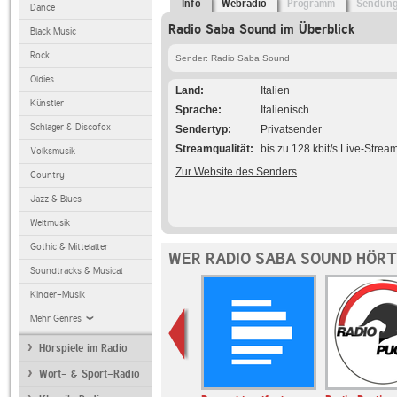
Info
Webradio
Programm
Sendun
Dance
Radio Saba Sound im Überblick
Black Music
Rock
Sender: Radio Saba Sound
Oldies
Land
Italien
Künstler
Sprache
Italienisch
Schlager & Discofox
Sendertyp
Privatsender
Streamqualität
bis zu 128 kbit/s Live-Strea
Volksmusik
Zur Website des Senders
Country
Jazz & Blues
Weltmusik
Gothic & Mittelalter
WER RADIO SABA SOUND HÖRT
Soundtracks & Musical
Kinder-Musik
Mehr Genres
Hörspiele im Radio
Wort- & Sport-Radio