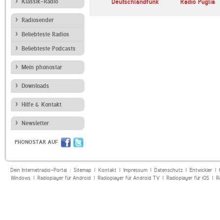
Klassik-Radio
Deutschlandfunk
Radio Puglia
Radiosender
Beliebteste Radios
Beliebteste Podcasts
Mein phonostar
Downloads
Hilfe & Kontakt
Newsletter
PHONOSTAR AUF
Dein Internetradio-Portal :
Sitemap
|
Kontakt
|
Impressum
|
Datenschutz
|
Entwickler
|
Windows
|
Radioplayer für Android
|
Radioplayer für Android TV
|
Radioplayer für iOS
|
R