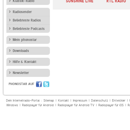
Klassik-Radio
SUNSHINE LIVE
RTL RADIO
Radiosender
Beliebteste Radios
Beliebteste Podcasts
Mein phonostar
Downloads
Hilfe & Kontakt
Newsletter
PHONOSTAR AUF
Dein Internetradio-Portal :
Sitemap
|
Kontakt
|
Impressum
|
Datenschutz
|
Entwickler
|
Windows
|
Radioplayer für Android
|
Radioplayer für Android TV
|
Radioplayer für iOS
|
R