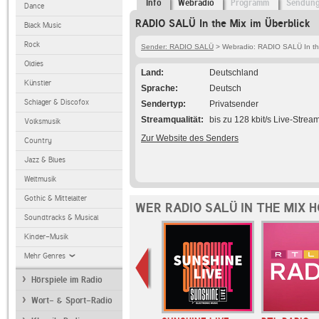
Info
Webradio
Programm
Sendun
Dance
RADIO SALÜ In the Mix im Überblick
Black Music
Rock
Sender: RADIO SALÜ
> Webradio: RADIO SALÜ In th
Oldies
Land
Deutschland
Künstler
Sprache
Deutsch
Schlager & Discofox
Sendertyp
Privatsender
Streamqualität
bis zu 128 kbit/s Live-Strea
Volksmusik
Zur Website des Senders
Country
Jazz & Blues
Weltmusik
Gothic & Mittelalter
WER RADIO SALÜ IN THE MIX 
Soundtracks & Musical
Kinder-Musik
Mehr Genres
Hörspiele im Radio
Wort- & Sport-Radio