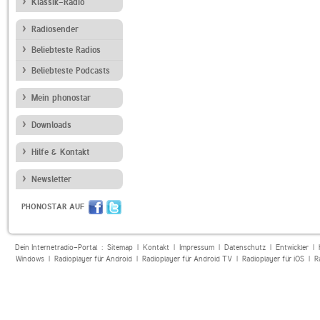
Klassik-Radio
Radiosender
Beliebteste Radios
Beliebteste Podcasts
Mein phonostar
Downloads
Hilfe & Kontakt
Newsletter
PHONOSTAR AUF
Dein Internetradio-Portal :
Sitemap
|
Kontakt
|
Impressum
|
Datenschutz
|
Entwickler
|
Windows
|
Radioplayer für Android
|
Radioplayer für Android TV
|
Radioplayer für iOS
|
R