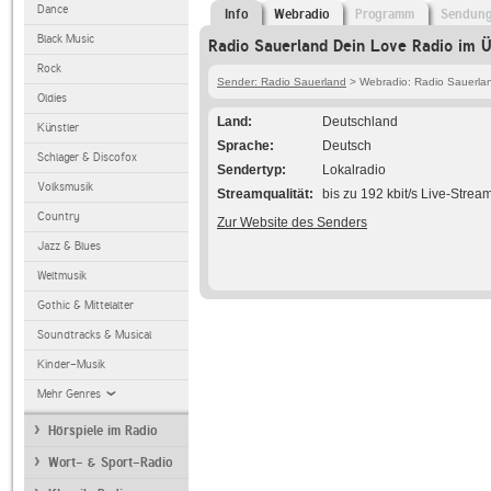
Dance
Info
Webradio
Programm
Sendun
Black Music
Radio Sauerland Dein Love Radio im Ü
Rock
Sender: Radio Sauerland
> Webradio: Radio Sauerla
Oldies
Land
Deutschland
Künstler
Sprache
Deutsch
Schlager & Discofox
Sendertyp
Lokalradio
Volksmusik
Streamqualität
bis zu 192 kbit/s Live-Strea
Country
Zur Website des Senders
Jazz & Blues
Weltmusik
Gothic & Mittelalter
Soundtracks & Musical
Kinder-Musik
Mehr Genres
Hörspiele im Radio
Wort- & Sport-Radio