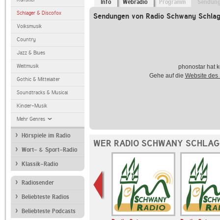
Info
Webradio
Programm
Sendun
Schlager & Discofox
Sendungen von Radio Schwany Schlag
Volksmusik
Country
Jazz & Blues
Weltmusik
phonostar hat k
Gehe auf die
Website des
Gothic & Mittelalter
Soundtracks & Musical
Kinder-Musik
Mehr Genres
Hörspiele im Radio
WER RADIO SCHWANY SCHLAG
Wort- & Sport-Radio
Klassik-Radio
Radiosender
Beliebteste Radios
Beliebteste Podcasts