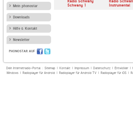
chwany
Bayern 1
Radio Schwany
Radio Schwa
 2
Niederbayern und O…
Schwany 1
Instrumental
Mein phonostar
Downloads
Hilfe & Kontakt
Newsletter
PHONOSTAR AUF
Dein Internetradio-Portal :
Sitemap
|
Kontakt
|
Impressum
|
Datenschutz
|
Entwickler
|
Windows
|
Radioplayer für Android
|
Radioplayer für Android TV
|
Radioplayer für iOS
|
R