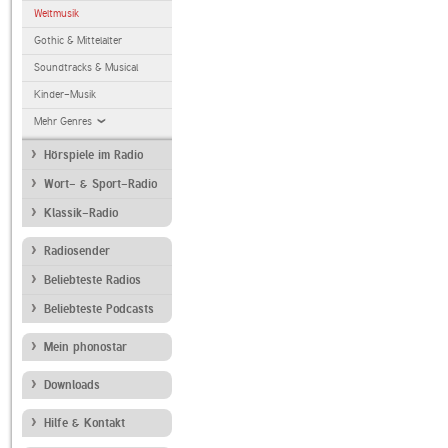
Weltmusik
Gothic & Mittelalter
Soundtracks & Musical
Kinder-Musik
Mehr Genres
Hörspiele im Radio
Wort- & Sport-Radio
Klassik-Radio
Radiosender
Beliebteste Radios
Beliebteste Podcasts
Mein phonostar
Downloads
Hilfe & Kontakt