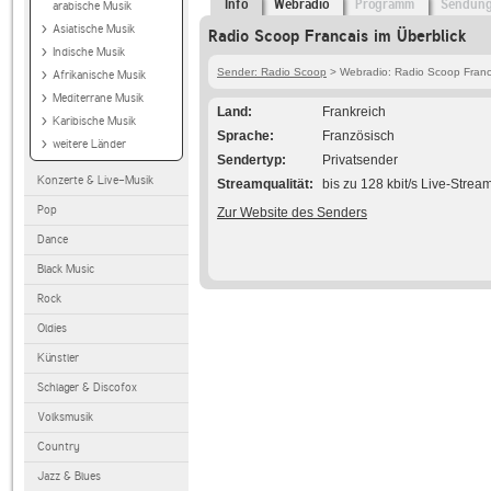
Info
Webradio
Programm
Sendun
arabische Musik
Asiatische Musik
Radio Scoop Francais im Überblick
Indische Musik
Sender: Radio Scoop
> Webradio: Radio Scoop Franc
Afrikanische Musik
Mediterrane Musik
Land
Frankreich
Karibische Musik
Sprache
Französisch
weitere Länder
Sendertyp
Privatsender
Konzerte & Live-Musik
Streamqualität
bis zu 128 kbit/s Live-Strea
Pop
Zur Website des Senders
Dance
Black Music
Rock
Oldies
Künstler
Schlager & Discofox
Volksmusik
Country
Jazz & Blues