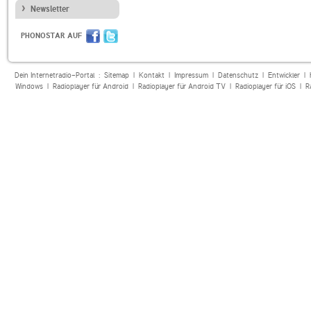
Newsletter
PHONOSTAR AUF
Dein Internetradio-Portal :
Sitemap
|
Kontakt
|
Impressum
|
Datenschutz
|
Entwickler
|
Windows
|
Radioplayer für Android
|
Radioplayer für Android TV
|
Radioplayer für iOS
|
R