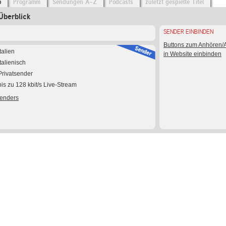
o
Programm
Sendungen A-Z
Podcasts
zuletzt gespielte Titel
Überblick
SENDER EINBINDEN
Buttons zum Anhören
Italien
in Website einbinden
Italienisch
Privatsender
bis zu 128 kbit/s Live-Stream
Senders