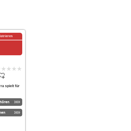
istrieren
ra spielt für
nhören
men