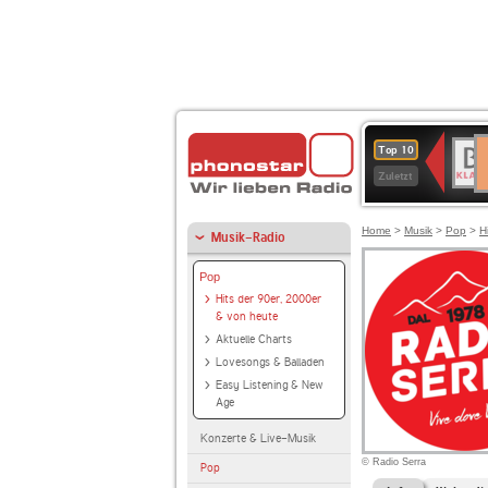
D
BR-
Top 10
Ku
KLAS
Zuletzt
Home
>
Musik
>
Pop
>
H
Musik-Radio
Pop
Hits der 90er, 2000er
& von heute
Aktuelle Charts
Lovesongs & Balladen
Easy Listening & New
Age
Konzerte & Live-Musik
© Radio Serra
Pop