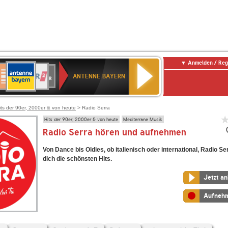
Anmelden / Reg
ANTENNE
eutschlandfunk
WDR
Deutschlandfunk
80er
SWR3
WDR
NDR
SWR
BAYERN
ANTENNE BAYERN
ltur
2
SIK
90er
4
2
Kultur
OLDIE
ANTENNE
its der 90er, 2000er & von heute
> Radio Serra
Hits der 90er, 2000er & von heute
Mediterrane Musik
Radio Serra hören und aufnehmen
Von Dance bis Oldies, ob italienisch oder international, Radio Ser
dich die schönsten Hits.
Jetzt a
Aufneh