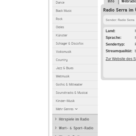
Info
Webradi
Dance
Radio Serra im 
Black Music
Rock
Sender: Radio Serra
Oldies
Land
Künstler
Sprache
Schlager & Discofox
Sendertyp
Streamqualität
Volksmusik
Zur Website des 
Country
Jazz & Blues
Weltmusik
Gothic & Mittelalter
Soundtracks & Musical
Kinder-Musik
Mehr Genres
Hörspiele im Radio
Wort- & Sport-Radio