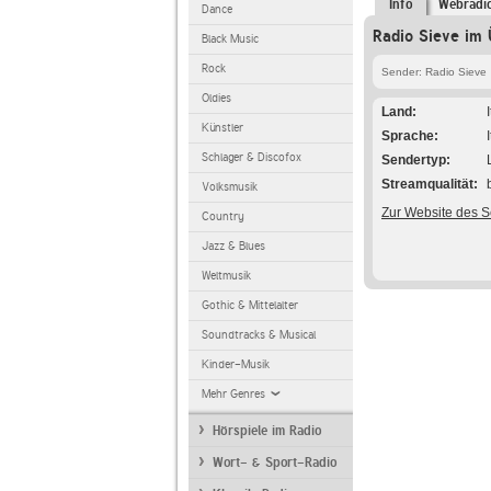
Info
Webradi
Dance
Radio Sieve im 
Black Music
Rock
Sender: Radio Sieve
Oldies
Land
Künstler
Sprache
Schlager & Discofox
Sendertyp
Streamqualität
Volksmusik
Zur Website des 
Country
Jazz & Blues
Weltmusik
Gothic & Mittelalter
Soundtracks & Musical
Kinder-Musik
Mehr Genres
Hörspiele im Radio
Wort- & Sport-Radio