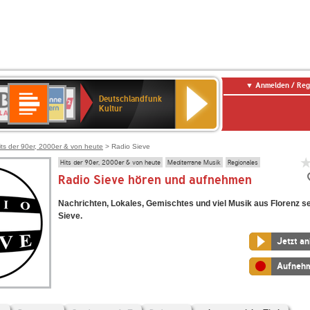
Anmelden / Reg
Deutschlandfunk
R-
ANTENNE
Deutschlandfunk
80er
SWR3
NDR
WDR
SWR
Deutschlandfunk
Kultur
LASSIK
BAYERN
90er
2
2
Kultur
Kultur
OLDIE
ANTENNE
its der 90er, 2000er & von heute
> Radio Sieve
Hits der 90er, 2000er & von heute
Mediterrane Musik
Regionales
Radio Sieve hören und aufnehmen
Nachrichten, Lokales, Gemischtes und viel Musik aus Florenz s
Sieve.
Jetzt a
Aufneh