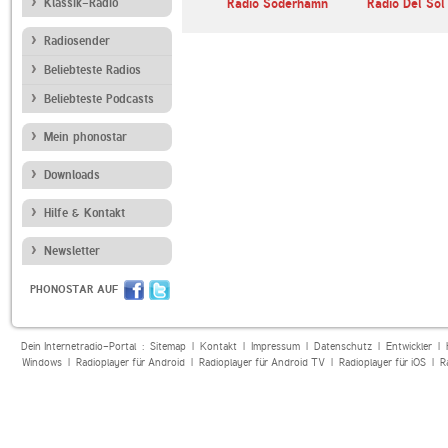
reeradio
Klassik-Radio
104.6 RTL
Radio Söderhamn
Radio Del Sol
Radiosender
Beliebteste Radios
Beliebteste Podcasts
Mein phonostar
Downloads
Hilfe & Kontakt
Newsletter
PHONOSTAR AUF
Dein Internetradio-Portal :
Sitemap
|
Kontakt
|
Impressum
|
Datenschutz
|
Entwickler
|
Windows
|
Radioplayer für Android
|
Radioplayer für Android TV
|
Radioplayer für iOS
|
R