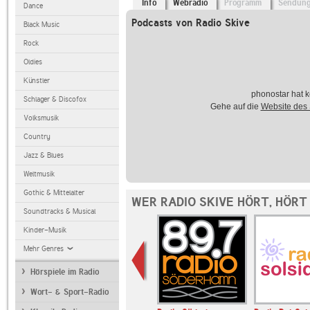
Info
Webradio
Programm
Sendun
Dance
Podcasts von Radio Skive
Black Music
Rock
Oldies
Künstler
phonostar hat k
Schlager & Discofox
Gehe auf die
Website des
Volksmusik
Country
Jazz & Blues
Weltmusik
Gothic & Mittelalter
WER RADIO SKIVE HÖRT, HÖRT
Soundtracks & Musical
Kinder-Musik
Mehr Genres
Hörspiele im Radio
Wort- & Sport-Radio