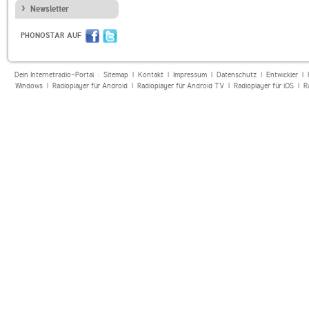
Newsletter
PHONOSTAR AUF
Dein Internetradio-Portal :
Sitemap
|
Kontakt
|
Impressum
|
Datenschutz
|
Entwickler
|
Windows
|
Radioplayer für Android
|
Radioplayer für Android TV
|
Radioplayer für iOS
|
R