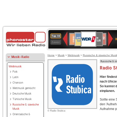
WDR
ANTENNE
SWR
Deutschlandfunk
Deutschlandfunk
80er
SWR3
WDR
BR-
NDR
Top 10
2
W
BAYERN
Kultur
Kultur
90er
4
KLASSIK
2
Zuletzt
OLDIE
ANTENNE
Home
>
Musik
>
Weltmusik
>
Russische & slawische Musi
Musik-Radio
Russische & s
Weltmusik
Radio S
Folk
Hier findes
Latin
nach Uhrzei
Chanson
So kannst d
Weltmusik gemischt
einplanen.
Deutsche Musik
Türkische Musik
Sollte eine
den 'Aufneh
Russische & slawische
Musik
Aufnahme p
© Radio Stubica
Orientalische &