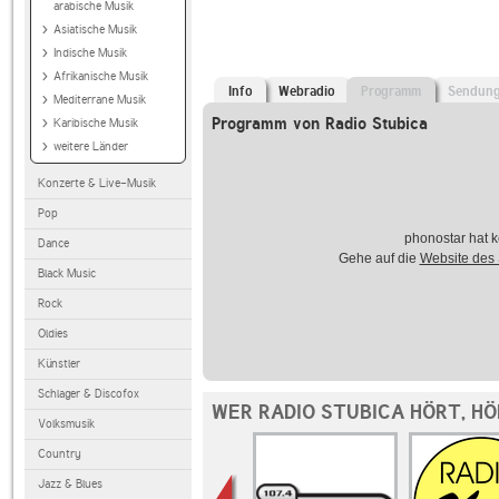
arabische Musik
Asiatische Musik
Indische Musik
Afrikanische Musik
Info
Webradio
Programm
Sendun
Mediterrane Musik
Programm von Radio Stubica
Karibische Musik
weitere Länder
Konzerte & Live-Musik
Pop
phonostar hat k
Dance
Gehe auf die
Website des
Black Music
Rock
Oldies
Künstler
Schlager & Discofox
WER RADIO STUBICA HÖRT, H
Volksmusik
Country
Jazz & Blues