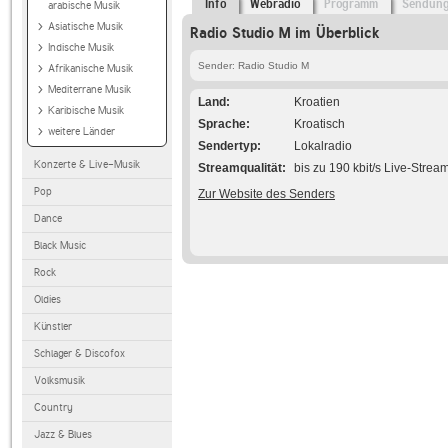
Info
Webradio
Programm
Sendun
arabische Musik
Asiatische Musik
Radio Studio M im Überblick
Indische Musik
Sender: Radio Studio M
Afrikanische Musik
Mediterrane Musik
Land
Kroatien
Karibische Musik
Sprache
Kroatisch
weitere Länder
Sendertyp
Lokalradio
Konzerte & Live-Musik
Streamqualität
bis zu 190 kbit/s Live-Strea
Pop
Zur Website des Senders
Dance
Black Music
Rock
Oldies
Künstler
Schlager & Discofox
Volksmusik
Country
Jazz & Blues