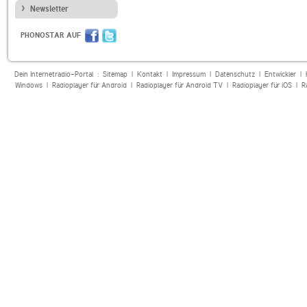
Newsletter
PHONOSTAR AUF
Dein Internetradio-Portal :
Sitemap
|
Kontakt
|
Impressum
|
Datenschutz
|
Entwickler
|
Windows
|
Radioplayer für Android
|
Radioplayer für Android TV
|
Radioplayer für iOS
|
R