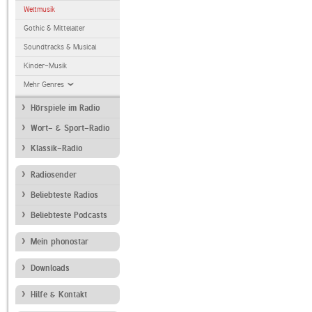
Weltmusik
Gothic & Mittelalter
Soundtracks & Musical
Kinder-Musik
Mehr Genres
Hörspiele im Radio
Wort- & Sport-Radio
Klassik-Radio
Radiosender
Beliebteste Radios
Beliebteste Podcasts
Mein phonostar
Downloads
Hilfe & Kontakt