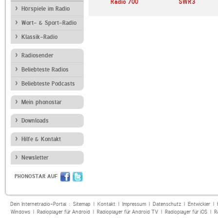
andfunk
SWR4 Baden-
Radio 700
SWR3
Württemberg
Hörspiele im Radio
Wort- & Sport-Radio
Klassik-Radio
Radiosender
Beliebteste Radios
Beliebteste Podcasts
Mein phonostar
Downloads
Hilfe & Kontakt
Newsletter
PHONOSTAR AUF
Dein Internetradio-Portal :
Sitemap
|
Kontakt
|
Impressum
|
Datenschutz
|
Entwickler
|
Windows
|
Radioplayer für Android
|
Radioplayer für Android TV
|
Radioplayer für iOS
|
R