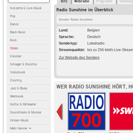
Info
Webradio
Programm
Sendun
Konzerte & Live-Musik
Radio Sunshine im Überblick
Pop
Sender: Radio Sunshine
Dance
Land
Belgien
Black Music
Sprache
Deutsch
Rock
Sendertyp
Lokalradio
Oldies
Streamqualität
bis zu 256 kbit/s Live-Strea
Künstler
Zur Website des Senders
Schlager & Discofox
Volksmusik
Country
WER RADIO SUNSHINE HÖRT, 
Jazz & Blues
Weltmusik
Gothic & Mittelalter
Soundtracks & Musical
Kinder-Musik
Mehr Genres