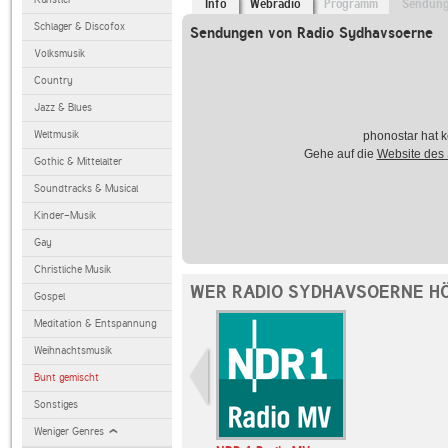
Info
Webradio
Programm
Sendun
Schlager & Discofox
Sendungen von Radio Sydhavsoerne
Volksmusik
Country
Jazz & Blues
Weltmusik
phonostar hat k
Gehe auf die
Website des
Gothic & Mittelalter
Soundtracks & Musical
Kinder-Musik
Gay
Christliche Musik
WER RADIO SYDHAVSOERNE HÖ
Gospel
Meditation & Entspannung
Weihnachtsmusik
Bunt gemischt
Sonstiges
Weniger Genres