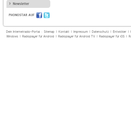
Newsletter
PHONOSTAR AUF
Dein Internetradio-Portal :
Sitemap
|
Kontakt
|
Impressum
|
Datenschutz
|
Entwickler
|
Windows
|
Radioplayer für Android
|
Radioplayer für Android TV
|
Radioplayer für iOS
|
R