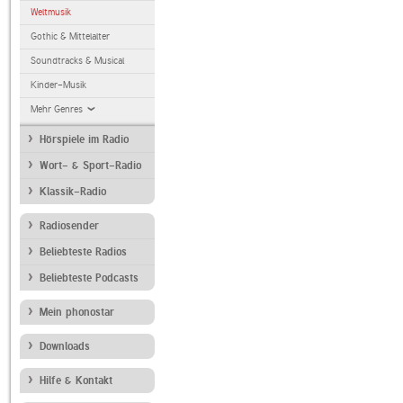
Weltmusik
Gothic & Mittelalter
Soundtracks & Musical
Kinder-Musik
Mehr Genres
Hörspiele im Radio
Wort- & Sport-Radio
Klassik-Radio
Radiosender
Beliebteste Radios
Beliebteste Podcasts
Mein phonostar
Downloads
Hilfe & Kontakt