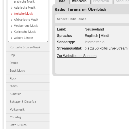
Info
Webradio
Programm
Sendun
arabische Musik
Asiatische Musik
Radio Tarana im Überblick
Indische Musik
Sender: Radio Tarana
Afrikanische Musik
Mediterrane Musik
Land
Neuseeland
Karibische Musik
Sprache
Englisch | Hindi
weitere Länder
Sendertyp
Internetradio
Konzerte & Live-Musik
Streamqualität
bis zu 56 kbit/s Live-Stream
Pop
Zur Website des Senders
Dance
Black Music
Rock
Oldies
Künstler
Schlager & Discofox
Volksmusik
Country
Jazz & Blues