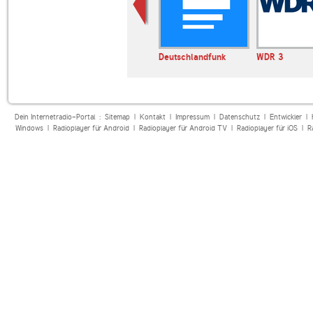
classicnl
Deutschlandfunk
WDR 3
Dein Internetradio-Portal :
Sitemap
|
Kontakt
|
Impressum
|
Datenschutz
|
Entwickler
|
Windows
|
Radioplayer für Android
|
Radioplayer für Android TV
|
Radioplayer für iOS
|
R