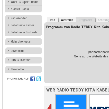
Wort- & Sport-Radio
Klassik-Radio
Radiosender
Info
Webradio
Programm
Sendun
Beliebteste Radios
Programm von Radio TEDDY Kita Kabe
Beliebteste Podcasts
Mein phonostar
Downloads
phonostar hat k
Gehe auf die
Website des
Hilfe & Kontakt
Newsletter
PHONOSTAR AUF
WER RADIO TEDDY KITA KABE