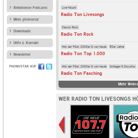
Live-Musik
Beliebteste Podcasts
Radio Ton Livesongs
Mein phonostar
Classic Rock
Downloads
Radio Ton Rock
Hilfe & Kontakt
Hits der 90er, 2000er & von heute
80er Jahre
Radio Ton Top 1.000
Newsletter
PHONOSTAR AUF
Hits der 90er, 2000er & von heute
Schlager & Discofox
Radio Ton Fasching
Mehr Webra
WER RADIO TON LIVESONGS H