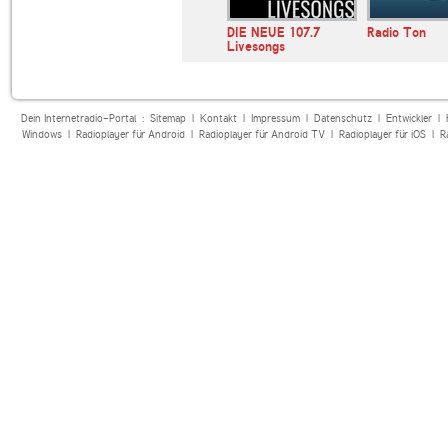
roline
Deutschlandfunk
DIE NEUE 107.7
Radio Ton
Livesongs
Dein Internetradio-Portal :
Sitemap
|
Kontakt
|
Impressum
|
Datenschutz
|
Entwickler
|
Windows
|
Radioplayer für Android
|
Radioplayer für Android TV
|
Radioplayer für iOS
|
R