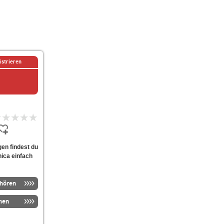
istrieren
gen findest du
nica einfach
nhören
men