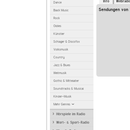
Info
Webradi
Dance
Sendungen von 
Black Music
Rock
Oldies
Künstler
Schlager & Discofox
Volksmusik
Country
Jazz & Blues
Weltmusik
Gothic & Mittelalter
Soundtracks & Musical
Kinder-Musik
Mehr Genres
Hörspiele im Radio
Wort- & Sport-Radio