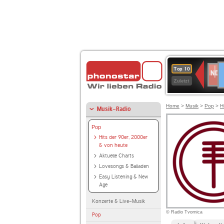
D
NDR
Top 10
2
Zuletzt
Home
>
Musik
>
Pop
>
H
Musik-Radio
Pop
Hits der 90er, 2000er
& von heute
Aktuelle Charts
Lovesongs & Balladen
Easy Listening & New
Age
Konzerte & Live-Musik
© Radio Tvornica
Pop