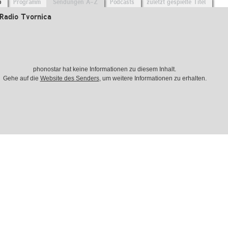
o
Programm
Sendungen A-Z
Podcasts
zuletzt gespielte Titel
Radio Tvornica
phonostar hat keine Informationen zu diesem Inhalt.
Gehe auf die
Website des Senders
, um weitere Informationen zu erhalten.