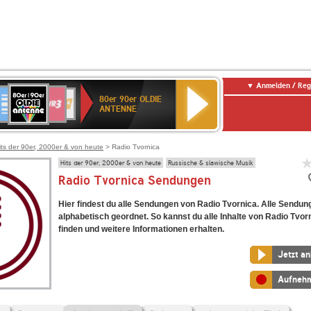
Anmelden / Reg
80er
eutschlandfunk
SWR3
WDR
SWR
80er 90er OLDIE
90er
4
Kultur
ANTENNE
OLDIE
ANTENNE
its der 90er, 2000er & von heute
> Radio Tvornica
Hits der 90er, 2000er & von heute
Russische & slawische Musik
Radio Tvornica Sendungen
Hier findest du alle Sendungen von Radio Tvornica. Alle Sendun
alphabetisch geordnet. So kannst du alle Inhalte von Radio Tvor
finden und weitere Informationen erhalten.
Jetzt a
Aufneh