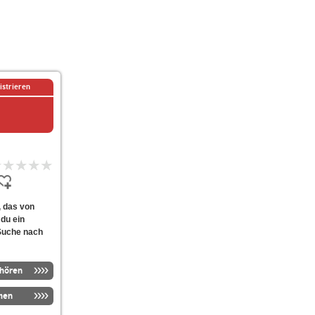
istrieren
, das von
 du ein
 Suche nach
nhören
men