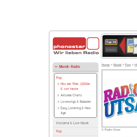
W
ANT
Top 10
2
BAY
Zuletzt
Home
>
Musik
>
Pop
>
H
Musik-Radio
Pop
Hits der 90er, 2000er
& von heute
Aktuelle Charts
Lovesongs & Balladen
Easy Listening & New
Age
Konzerte & Live-Musik
© Radio Utsav
Pop