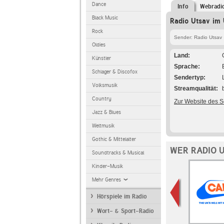
Dance
Info
Webradi
Black Music
Radio Utsav im 
Rock
Sender: Radio Utsav
Oldies
Land
Künstler
Sprache
Schlager & Discofox
Sendertyp
Volksmusik
Streamqualität
Country
Zur Website des 
Jazz & Blues
Weltmusik
Gothic & Mittelalter
WER RADIO 
Soundtracks & Musical
Kinder-Musik
Mehr Genres
Hörspiele im Radio
Wort- & Sport-Radio