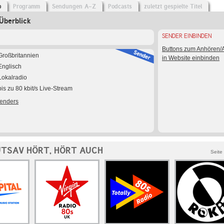
o
Programm
Sendungen A-Z
Podcasts
zuletzt gespielte Titel
Überblick
SENDER EINBINDEN
Buttons zum Anhören
Großbritannien
in Website einbinden
Englisch
Lokalradio
bis zu 80 kbit/s Live-Stream
Senders
UTSAV HÖRT, HÖRT AUCH
Seite