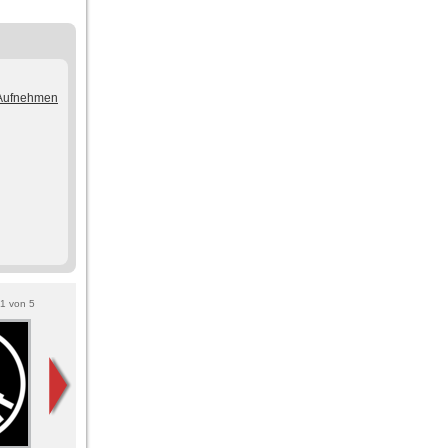
/Aufnehmen
1
von
5