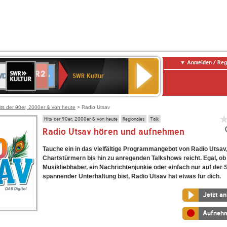
Anmelden / Reg
SWR
DR
NDR
ENNE
80er
SWR3
WDR
BR-
Deutschlandfunk
Deutschlandfunk
Kultur
SWR Kultur
2
ERN
90er
4
KLASSIK
Kultur
OLDIE
ANTENNE
its der 90er, 2000er & von heute
> Radio Utsav
Hits der 90er, 2000er & von heute
Regionales
Talk
Radio Utsav hören und aufnehmen
Tauche ein in das vielfältige Programmangebot von Radio Utsav
Chartstürmern bis hin zu anregenden Talkshows reicht. Egal, ob
Musikliebhaber, ein Nachrichtenjunkie oder einfach nur auf der
spannender Unterhaltung bist, Radio Utsav hat etwas für dich.
Jetzt a
Aufneh