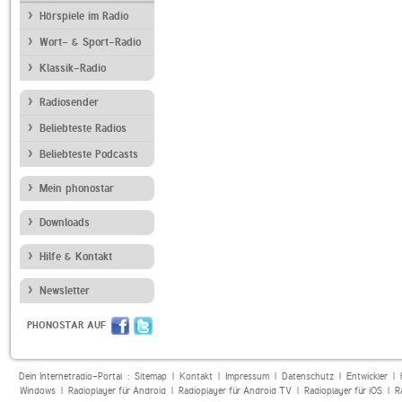
Hörspiele im Radio
Wort- & Sport-Radio
Klassik-Radio
Radiosender
Beliebteste Radios
Beliebteste Podcasts
Mein phonostar
Downloads
Hilfe & Kontakt
Newsletter
PHONOSTAR AUF
Dein Internetradio-Portal :
Sitemap
|
Kontakt
|
Impressum
|
Datenschutz
|
Entwickler
|
Windows
|
Radioplayer für Android
|
Radioplayer für Android TV
|
Radioplayer für iOS
|
R