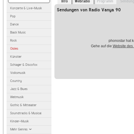
Info
Webradio
Programm
Sendun
Konzerte & Live-Musik
Sendungen von Radio Vanya 90
Pop
Dance
Black Music
Rock
phonostar hat k
Gehe auf die
Website des
Oldies
Künstler
Schlager & Discofox
Volksmusik
Country
Jazz & Blues
Weltmusik
Gothic & Mittelalter
Soundtracks & Musical
Kinder-Musik
Mehr Genres