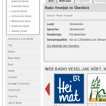
Info
Webradio
Programm
Sendun
arabische Musik
Asiatische Musik
Radio Veseljak im Überblick
Indische Musik
Sender: Radio Veseljak
Afrikanische Musik
Mediterrane Musik
Land
Slowenien
Karibische Musik
Sprache
Slowenisch
weitere Länder
Sendertyp
Privatsender
Konzerte & Live-Musik
Streamqualität
bis zu 128 kbit/s Live-Strea
Pop
Zur Website des Senders
Dance
Black Music
Rock
WER RADIO VESELJAK HÖRT, 
Oldies
Künstler
Schlager & Discofox
Volksmusik
Country
Jazz & Blues