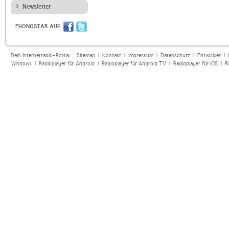
Newsletter
PHONOSTAR AUF
Dein Internetradio-Portal :
Sitemap
|
Kontakt
|
Impressum
|
Datenschutz
|
Entwickler
|
Windows
|
Radioplayer für Android
|
Radioplayer für Android TV
|
Radioplayer für iOS
|
R