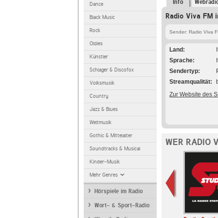
Info
Webradi
Dance
Radio Viva FM i
Black Music
Rock
Sender: Radio Viva 
Oldies
Land
Künstler
Sprache
Schlager & Discofox
Sendertyp
Streamqualität
Volksmusik
Zur Website des 
Country
Jazz & Blues
Weltmusik
Gothic & Mittelalter
WER RADIO V
Soundtracks & Musical
Kinder-Musik
Mehr Genres
Hörspiele im Radio
Wort- & Sport-Radio