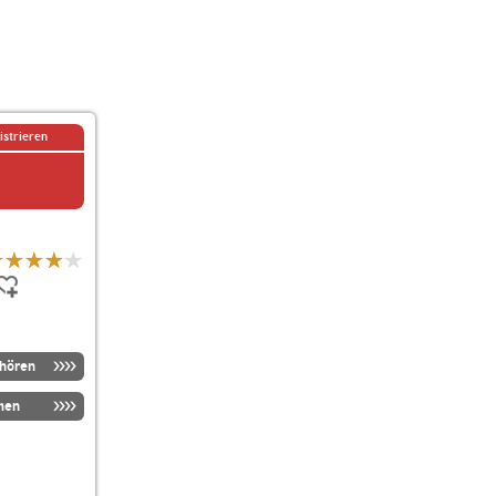
istrieren
nhören
men