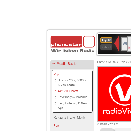
B
WDR
Top 10
K
4
Zuletzt
Home
>
Musik
>
Pop
>
A
Musik-Radio
Pop
Hits der 90er, 2000er
& von heute
Aktuelle Charts
Lovesongs & Balladen
Easy Listening & New
Age
Konzerte & Live-Musik
© Radio Viva FM
Pop