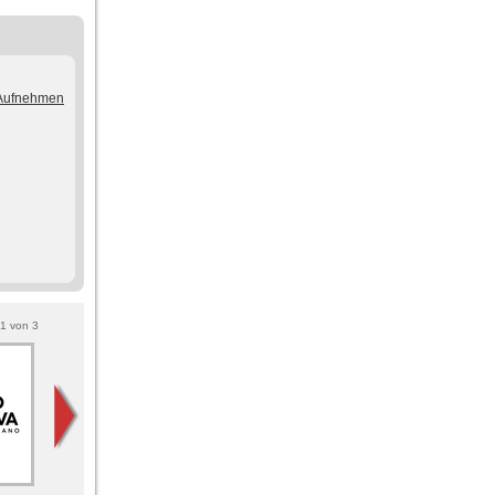
/Aufnehmen
1
von
3