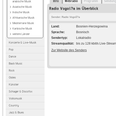
Info
Webradio
Programm
Sendun
arabische Musik
Asiatische Musik
Radio Vogoš?a im Überblick
Indische Musik
Sender: Radio Vogoš?a
Afrikanische Musik
Mediterrane Musik
Land
Bosnien-Herzegowina
Karibische Musik
Sprache
Bosnisch
weitere Länder
Sendertyp
Lokalradio
Konzerte & Live-Musik
Streamqualität
bis zu 128 kbit/s Live-Strea
Pop
Zur Website des Senders
Dance
Black Music
Rock
Oldies
Künstler
Schlager & Discofox
Volksmusik
Country
Jazz & Blues