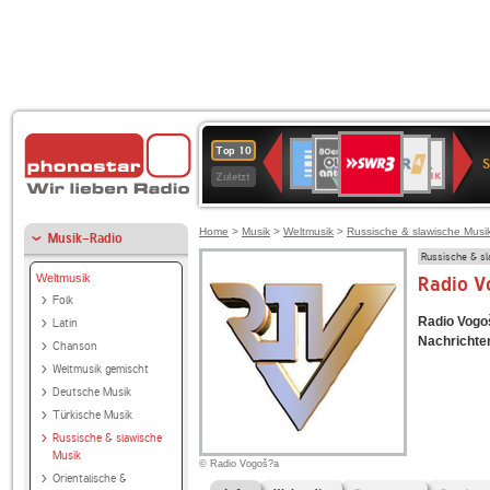
SWR3
80er
WDR
Deutschlandfunk
NDR
BR-
SWR
Top 10
90er
4
2
KLASSIK
Kultur
Zuletzt
OLDIE
ANTENNE
Home
>
Musik
>
Weltmusik
>
Russische & slawische Musi
Musik-Radio
Russische & s
Weltmusik
Radio V
Folk
Radio Vogoš
Latin
Nachrichten
Chanson
Weltmusik gemischt
Deutsche Musik
Türkische Musik
Russische & slawische
Musik
© Radio Vogoš?a
Orientalische &