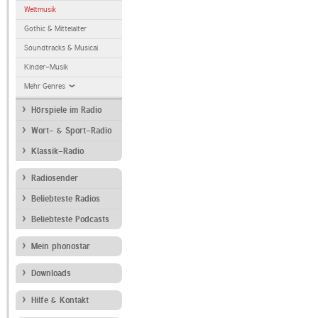
Weltmusik
Gothic & Mittelalter
Soundtracks & Musical
Kinder-Musik
Mehr Genres
Hörspiele im Radio
Wort- & Sport-Radio
Klassik-Radio
Radiosender
Beliebteste Radios
Beliebteste Podcasts
Mein phonostar
Downloads
Hilfe & Kontakt