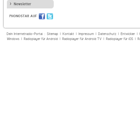
Newsletter
PHONOSTAR AUF
Dein Internetradio-Portal :
Sitemap
|
Kontakt
|
Impressum
|
Datenschutz
|
Entwickler
|
Windows
|
Radioplayer für Android
|
Radioplayer für Android TV
|
Radioplayer für iOS
|
R