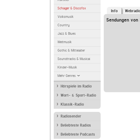
Schlager & Discofox
Info
Webradi
Volksmusik
Sendungen von R
Country
Jazz & Blues
Weltmusik
Gothic & Mittelalter
Soundtracks & Musical
Kinder-Musik
Mehr Genres
Hörspiele im Radio
Wort- & Sport-Radio
Klassik-Radio
Radiosender
Beliebteste Radios
Beliebteste Podcasts