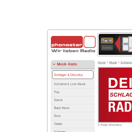
B
WDR
Top 10
K
4
Zuletzt
Home
>
Musik
>
Schlage
Musik-Radio
Schlager & Discofox
Konzerte & Live-Musik
Pop
Dance
Black Music
Rock
Oldies
© Radio Westfalica
Künstler