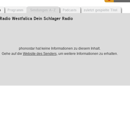
o
Programm
Sendungen A-Z
Podcasts
zuletzt gespielte Titel
adio Westfalica Dein Schlager Radio
phonostar hat keine Informationen zu diesem Inhalt.
Gehe auf die
Website des Senders
, um weitere Informationen zu erhalten.