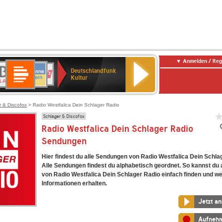
Anmelden / Reg
Deutschlandfunk
R-
ANTENNE
Deutschlandfunk
80er
SWR3
NDR
WDR
SWR
Deutschlandfunk
Kultur
LASSIK
BAYERN
90er
2
2
Kultur
Kultur
OLDIE
ANTENNE
r & Discofox
> Radio Westfalica Dein Schlager Radio
Schlager & Discofox
Radio Westfalica Dein Schlager Radio
Sendungen
Hier findest du alle Sendungen von Radio Westfalica Dein Schla
Alle Sendungen findest du alphabetisch geordnet. So kannst du a
von Radio Westfalica Dein Schlager Radio einfach finden und we
Informationen erhalten.
Jetzt a
Aufneh