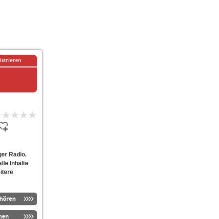
istrieren
ger Radio.
lle Inhalte
itere
nhören
men