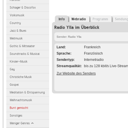
Schlager & Discofox
Volksmusik
Info
Webradio
Programm
Sendun
Country
Radio Ylla im Überblick
Jazz & Blues
Sender: Radio Ylla
Weltmusik
Gothic & Mittelalter
Land
Frankreich
Sprache
Französisch
Soundtracks & Musical
Sendertyp
Internetradio
Kinder-Musik
Streamqualität
bis zu 128 kbit/s Live-Strea
Gay
Zur Website des Senders
Christliche Musik
Gospel
Meditation & Entspannung
Weihnachtsmusik
Bunt gemischt
Sonstiges
Weniger Genres