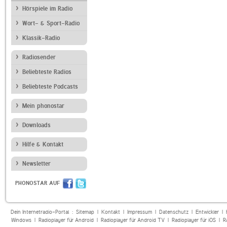
Hörspiele im Radio
Wort- & Sport-Radio
Klassik-Radio
Radiosender
Beliebteste Radios
Beliebteste Podcasts
Mein phonostar
Downloads
Hilfe & Kontakt
Newsletter
PHONOSTAR AUF
Dein Internetradio-Portal :
Sitemap
|
Kontakt
|
Impressum
|
Datenschutz
|
Entwickler
|
Windows
|
Radioplayer für Android
|
Radioplayer für Android TV
|
Radioplayer für iOS
|
R