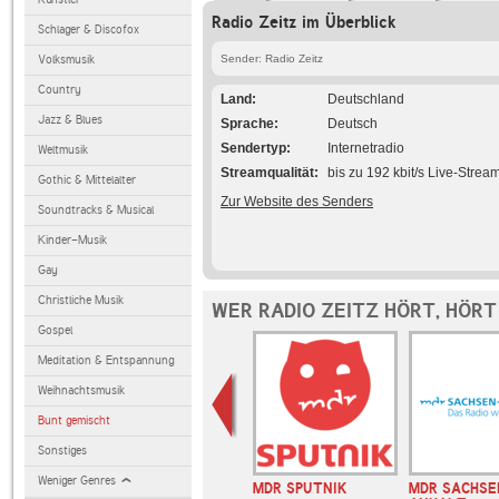
Radio Zeitz im Überblick
Schlager & Discofox
Volksmusik
Sender: Radio Zeitz
Country
Land
Deutschland
Jazz & Blues
Sprache
Deutsch
Sendertyp
Internetradio
Weltmusik
Streamqualität
bis zu 192 kbit/s Live-Strea
Gothic & Mittelalter
Zur Website des Senders
Soundtracks & Musical
Kinder-Musik
Gay
Christliche Musik
WER RADIO ZEITZ HÖRT, HÖR
Gospel
Meditation & Entspannung
Weihnachtsmusik
Bunt gemischt
Sonstiges
Weniger Genres
SWR3
MDR SPUTNIK
MDR SACHSE