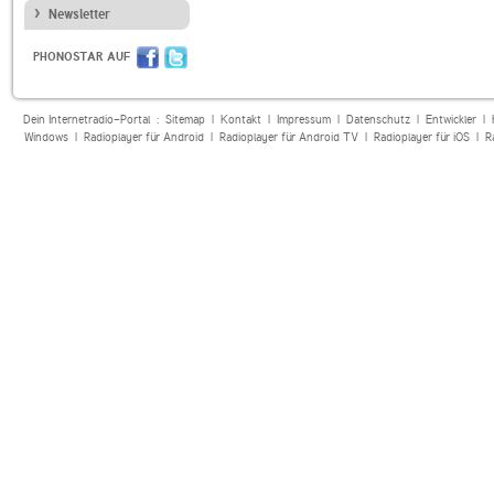
Newsletter
PHONOSTAR AUF
Dein Internetradio-Portal :
Sitemap
|
Kontakt
|
Impressum
|
Datenschutz
|
Entwickler
|
Windows
|
Radioplayer für Android
|
Radioplayer für Android TV
|
Radioplayer für iOS
|
R