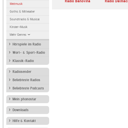
Radio Banovina
Radio Dalmaci
Weltmusik
Gothic & Mittelalter
Soundtracks & Musical
Kinder-Musik
Mehr Genres
Hörspiele im Radio
Wort- & Sport-Radio
Klassik-Radio
Radiosender
Beliebteste Radios
Beliebteste Podcasts
Mein phonostar
Downloads
Hilfe & Kontakt