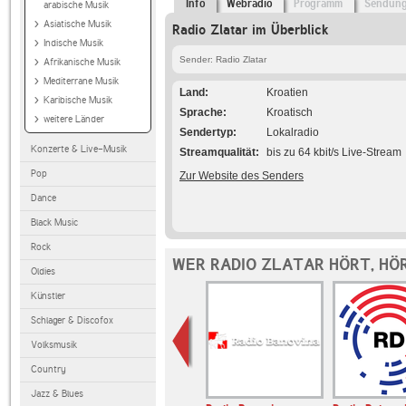
Info
Webradio
Programm
Sendun
arabische Musik
Asiatische Musik
Radio Zlatar im Überblick
Indische Musik
Sender: Radio Zlatar
Afrikanische Musik
Mediterrane Musik
Land
Kroatien
Karibische Musik
Sprache
Kroatisch
weitere Länder
Sendertyp
Lokalradio
Konzerte & Live-Musik
Streamqualität
bis zu 64 kbit/s Live-Stream
Pop
Zur Website des Senders
Dance
Black Music
Rock
WER RADIO ZLATAR HÖRT, HÖ
Oldies
Künstler
Schlager & Discofox
Volksmusik
Country
Jazz & Blues