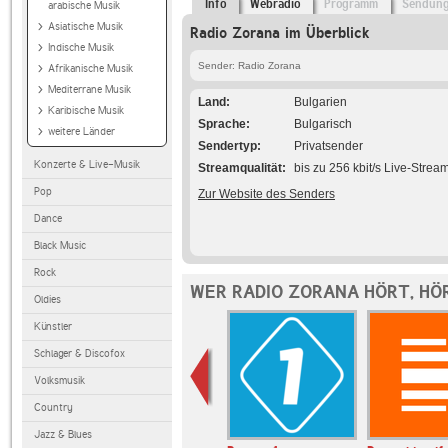
Info
Webradio
Programm
Sendun
arabische Musik
Asiatische Musik
Radio Zorana im Überblick
Indische Musik
Sender: Radio Zorana
Afrikanische Musik
Mediterrane Musik
Land
Bulgarien
Karibische Musik
Sprache
Bulgarisch
weitere Länder
Sendertyp
Privatsender
Konzerte & Live-Musik
Streamqualität
bis zu 256 kbit/s Live-Strea
Pop
Zur Website des Senders
Dance
Black Music
Rock
WER RADIO ZORANA HÖRT, HÖ
Oldies
Künstler
Schlager & Discofox
Volksmusik
Country
Jazz & Blues