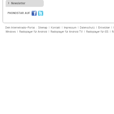
Newsletter
PHONOSTAR AUF
Dein Internetradio-Portal :
Sitemap
|
Kontakt
|
Impressum
|
Datenschutz
|
Entwickler
|
Windows
|
Radioplayer für Android
|
Radioplayer für Android TV
|
Radioplayer für iOS
|
R