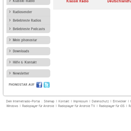
ltur
Klassik-Radio
BR24
Klassik Radio
Deutschlandf
Radiosender
Beliebteste Radios
Beliebteste Podcasts
Mein phonostar
Downloads
Hilfe & Kontakt
Newsletter
PHONOSTAR AUF
Dein Internetradio-Portal :
Sitemap
|
Kontakt
|
Impressum
|
Datenschutz
|
Entwickler
|
Windows
|
Radioplayer für Android
|
Radioplayer für Android TV
|
Radioplayer für iOS
|
R