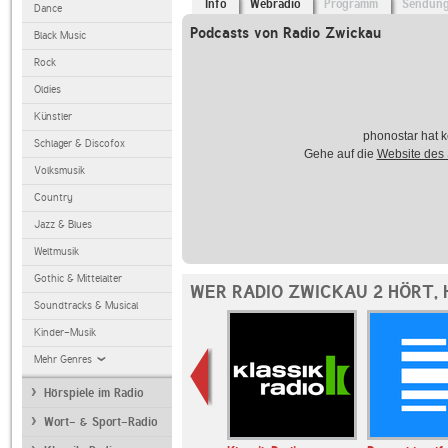
Info
Webradio
Programm
Sendun
Dance
Podcasts von Radio Zwickau
Black Music
Rock
Oldies
Künstler
phonostar hat k
Schlager & Discofox
Gehe auf die
Website des
Volksmusik
Country
Jazz & Blues
Weltmusik
Gothic & Mittelalter
WER RADIO ZWICKAU 2 HÖRT,
Soundtracks & Musical
Kinder-Musik
Mehr Genres
Hörspiele im Radio
Wort- & Sport-Radio