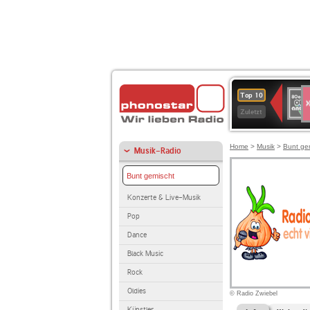
S
80er
Top 10
90er
Zuletzt
OLDI
ANT
Home
>
Musik
>
Bunt ge
Musik-Radio
Bunt gemischt
Konzerte & Live-Musik
Pop
Dance
Black Music
Rock
Oldies
© Radio Zwiebel
Künstler