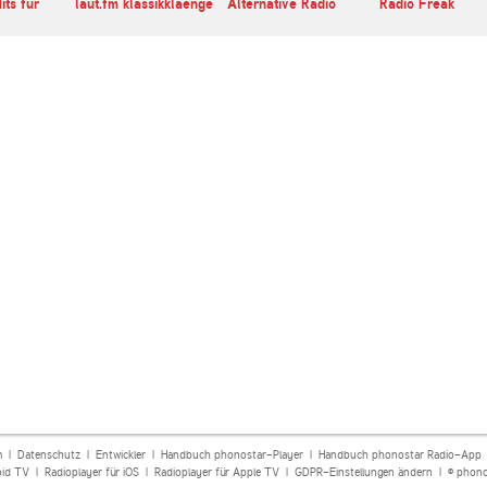
its für
laut.fm klassikklaenge
Alternative Radio
Radio Freak
m
|
Datenschutz
|
Entwickler
|
Handbuch phonostar-Player
|
Handbuch phonostar Radio-App
oid TV
|
Radioplayer für iOS
|
Radioplayer für Apple TV
|
GDPR-Einstellungen ändern
| © phono