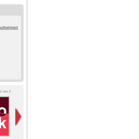
/Aufnehmen
1
von
5