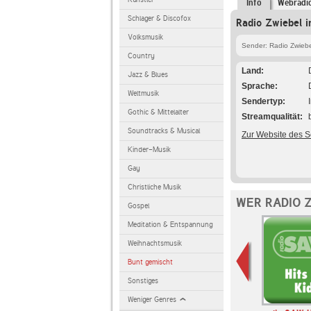
Info
Webradi
Schlager & Discofox
Radio Zwiebel i
Volksmusik
Sender: Radio Zwiebe
Country
Land
Jazz & Blues
Sprache
Weltmusik
Sendertyp
Gothic & Mittelalter
Streamqualität
Soundtracks & Musical
Zur Website des 
Kinder-Musik
Gay
Christliche Musik
WER RADIO 
Gospel
Meditation & Entspannung
Weihnachtsmusik
Bunt gemischt
Sonstiges
Weniger Genres