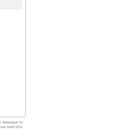
Like Radio THE AMP
laut.fm alternativewelt
Klassik Radio Klassik
am Morgen
|
Radioplayer für
star GmbH 2024