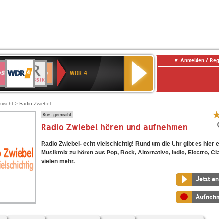
Anmelden / Reg
WDR
WR3
BR-
Deutschlandfunk
NDR
Deutschlandfunk
SWR
4
WDR 4
KLASSIK
2
Kultur
Kultur
E
ENNE
mischt
> Radio Zwiebel
Bunt gemischt
Radio Zwiebel hören und aufnehmen
Radio Zwiebel- echt vielschichtig! Rund um die Uhr gibt es hier 
Musikmix zu hören aus Pop, Rock, Alternative, Indie, Electro, C
vielen mehr.
Jetzt a
Aufneh