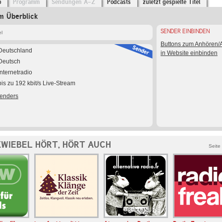
o
Programm
Sendungen A-Z
Podcasts
zuletzt gespielte Titel
m Überblick
SENDER EINBINDEN
l
Buttons zum Anhören
Deutschland
in Website einbinden
Deutsch
Internetradio
bis zu 192 kbit/s Live-Stream
Senders
ZWIEBEL HÖRT, HÖRT AUCH
Seite