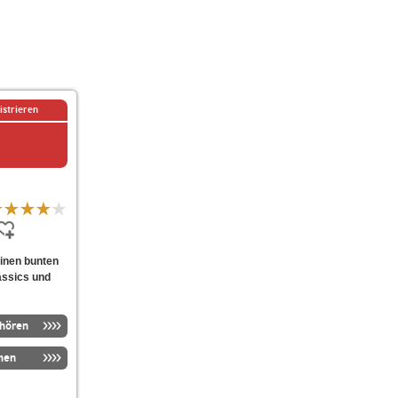
istrieren
einen bunten
lassics und
nhören
men