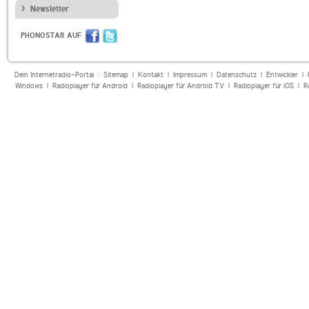
Newsletter
PHONOSTAR AUF
Dein Internetradio-Portal :
Sitemap
|
Kontakt
|
Impressum
|
Datenschutz
|
Entwickler
|
Windows
|
Radioplayer für Android
|
Radioplayer für Android TV
|
Radioplayer für iOS
|
R