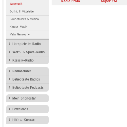
Radio Proto
Süper FM
Weltmusik
Gothic & Mittelalter
Soundtracks & Musical
Kinder-Musik
Mehr Genres
Hörspiele im Radio
Wort- & Sport-Radio
Klassik-Radio
Radiosender
Beliebteste Radios
Beliebteste Podcasts
Mein phonostar
Downloads
Hilfe & Kontakt