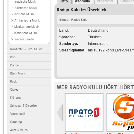
Info
Webradio
Programm
Sendun
arabische Musik
Asiatische Musik
Radyo Kulu im Überblick
Indische Musik
Sender: Radyo Kulu
Afrikanische Musik
Mediterrane Musik
Land
Deutschland
Karibische Musik
Sprache
Türkisch
weitere Länder
Sendertyp
Internetradio
Konzerte & Live-Musik
Streamqualität
bis zu 192 kbit/s Live-Strea
Pop
Dance
Black Music
Rock
WER RADYO KULU HÖRT, HÖR
Oldies
Künstler
Schlager & Discofox
Volksmusik
Country
Jazz & Blues