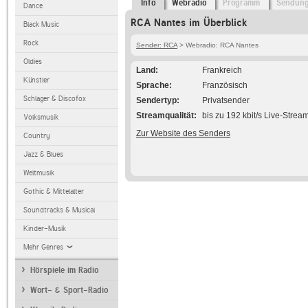
Info
Webradio
Programm
Sendun
Dance
RCA Nantes im Überblick
Black Music
Rock
Sender: RCA
> Webradio: RCA Nantes
Oldies
Land
Frankreich
Künstler
Sprache
Französisch
Schlager & Discofox
Sendertyp
Privatsender
Streamqualität
bis zu 192 kbit/s Live-Strea
Volksmusik
Zur Website des Senders
Country
Jazz & Blues
Weltmusik
Gothic & Mittelalter
Soundtracks & Musical
Kinder-Musik
Mehr Genres
Hörspiele im Radio
Wort- & Sport-Radio