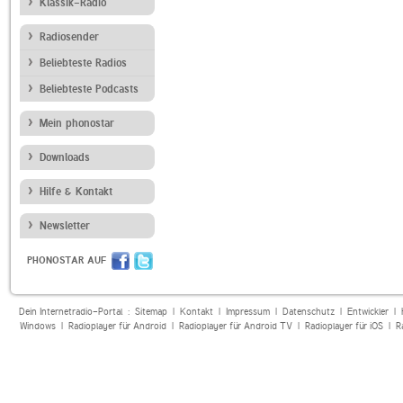
Klassik-Radio
Radiosender
Beliebteste Radios
Beliebteste Podcasts
Mein phonostar
Downloads
Hilfe & Kontakt
Newsletter
PHONOSTAR AUF
Dein Internetradio-Portal :
Sitemap
|
Kontakt
|
Impressum
|
Datenschutz
|
Entwickler
|
Windows
|
Radioplayer für Android
|
Radioplayer für Android TV
|
Radioplayer für iOS
|
R