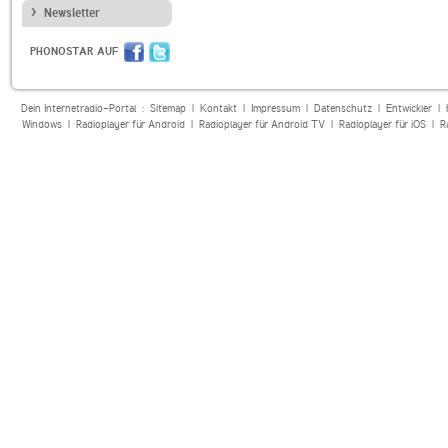
Newsletter
PHONOSTAR AUF
Dein Internetradio-Portal :
Sitemap
|
Kontakt
|
Impressum
|
Datenschutz
|
Entwickler
|
Windows
|
Radioplayer für Android
|
Radioplayer für Android TV
|
Radioplayer für iOS
|
R