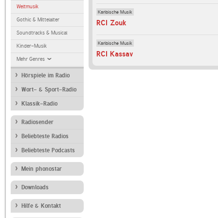
Weltmusik
Karibische Musik
Gothic & Mittelalter
RCI Zouk
Soundtracks & Musical
Karibische Musik
Kinder-Musik
RCI Kassav
Mehr Genres
Hörspiele im Radio
Wort- & Sport-Radio
Klassik-Radio
Radiosender
Beliebteste Radios
Beliebteste Podcasts
Mein phonostar
Downloads
Hilfe & Kontakt