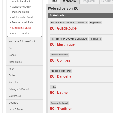
Info
Webradio
Programm
Sendun
arabische Musik
Asiatische Musik
Webradios von RCI
Indische Musik
8 Webradio
Afrikanische Musik
Hits der 90er, 2000er & von heute
Regionales
Mediterrane Musik
RCI Guadeloupe
Karibische Musik
weitere Länder
Hits der 90er, 2000er & von heute
Regionales
Konzerte & Live-Musik
RCI Martinique
Pop
Karibische Musik
Dance
RCI Compas
Black Music
Rock
Reggae & Dancehall
Oldies
RCI Dancehall
Künstler
Latin
Schlager & Discofox
RCI Latino
Volksmusik
Country
Karibische Musik
RCI Tradition
Jazz & Blues