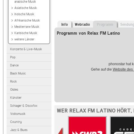
arabische Musik
Asiatische Musik
Indische Musik
Afrikanische Musik
Info
Webradio
Programm
Sendun
Mediterrane Musik
Programm von Relax FM Latino
Karibische Musik
weitere Länder
Konzerte & Live-Musik
Pop
phonostar hat k
Dance
Gehe auf die
Website des
Black Music
Rock
Oldies
Künstler
Schlager & Discofox
WER RELAX FM LATINO HÖRT,
Volksmusik
Country
Jazz & Blues