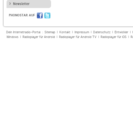
Newsletter
PHONOSTAR AUF
Dein Internetradio-Portal :
Sitemap
|
Kontakt
|
Impressum
|
Datenschutz
|
Entwickler
|
Windows
|
Radioplayer für Android
|
Radioplayer für Android TV
|
Radioplayer für iOS
|
R