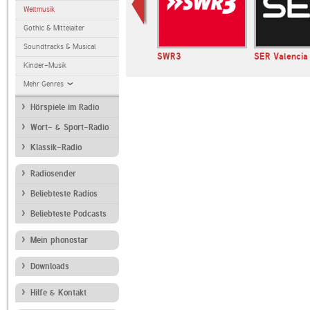
Weltmusik
Gothic & Mittelalter
Soundtracks & Musical
IO
NDR 1 Niedersachsen
SWR3
SER Valencia
Kinder-Musik
Mehr Genres
Hörspiele im Radio
Wort- & Sport-Radio
Klassik-Radio
Radiosender
Beliebteste Radios
Beliebteste Podcasts
Mein phonostar
Downloads
Hilfe & Kontakt