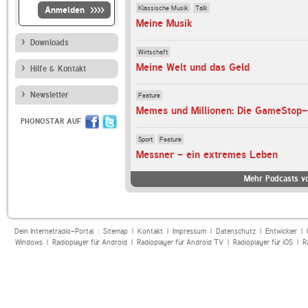
Klassische Musik
Talk
Anmelden
Meine Musik
Downloads
Wirtschaft
Meine Welt und das Geld
Hilfe & Kontakt
Newsletter
Feature
Memes und Millionen: Die GameStop-
PHONOSTAR AUF
Sport
Feature
Messner - ein extremes Leben
Mehr Podcasts v
Dein Internetradio-Portal :
Sitemap
|
Kontakt
|
Impressum
|
Datenschutz
|
Entwickler
|
Windows
|
Radioplayer für Android
|
Radioplayer für Android TV
|
Radioplayer für iOS
|
R