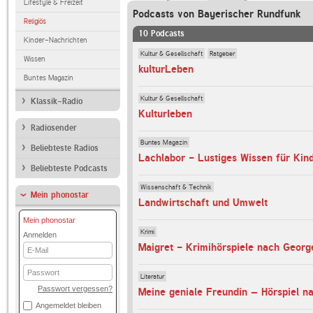
Lifestyle & Freizeit
Podcasts von Bayerischer Rundfunk
Religiös
10 Podcasts
Kinder-Nachrichten
Kultur & Gesellschaft
Ratgeber
Wissen
kulturLeben
Buntes Magazin
Kultur & Gesellschaft
Klassik-Radio
Kulturleben
Radiosender
Buntes Magazin
Beliebteste Radios
Lachlabor - Lustiges Wissen für Kin
Beliebteste Podcasts
Wissenschaft & Technik
Mein phonostar
Landwirtschaft und Umwelt
Mein phonostar
Krimi
Anmelden
Maigret - Krimihörspiele nach Geor
E-
Mail
Passwort
Literatur
Passwort vergessen?
Angemeldet bleiben